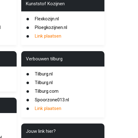
Kunststof Kozijnen
Flexkozijn.nl
l
Ploegkozijnen.nl
Link plaatsen
Verbouwen tilburg
Tilburg.nl
Tilburg.nl
Tilburg.com
Spoorzone013.nl
Link plaatsen
Jouw link hier?
l