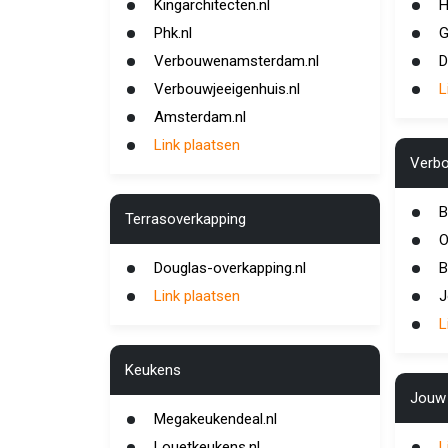
Kingarchitecten.nl
H
Phk.nl
G
Verbouwenamsterdam.nl
D
Verbouwjeeigenhuis.nl
L
Amsterdam.nl
Link plaatsen
Verb
B
Terrasoverkapping
O
Douglas-overkapping.nl
B
Link plaatsen
J
L
Keukens
Jouw 
Megakeukendeal.nl
Louetkeukens.nl
L