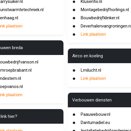
arrysuiker.nl
Klusenfix.nl
unstwarmtetechniek.nl
Montagebedrijfhorlings.nl
enhaag.nl
Bouwbedrijfklinker.nl
ink plaatsen
Deverhalenvangroningen.n
Link plaatsen
ouwen breda
Airco en koeling
ouwbedrijfvanson.nl
mroepbrabant.nl
Lmilucht.nl
ndestem.nl
Link plaatsen
oepvanos.nl
ink plaatsen
Verbouwen diensten
Paauwebouw.nl
link hier?
Dantumadiel.eu
ink plaatsen
Installatiebedrijfgardenier.n