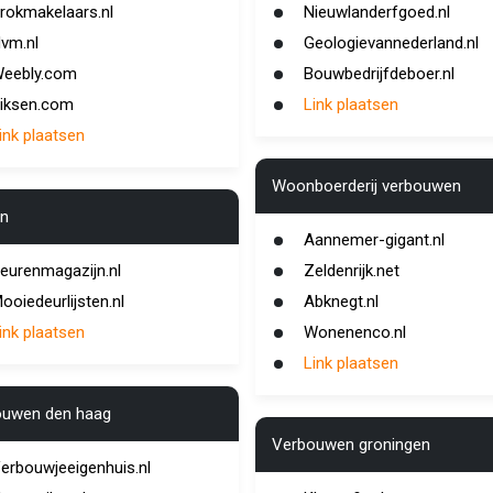
rokmakelaars.nl
Nieuwlanderfgoed.nl
vm.nl
Geologievannederland.nl
eebly.com
Bouwbedrijfdeboer.nl
iksen.com
Link plaatsen
ink plaatsen
Woonboerderij verbouwen
n
Aannemer-gigant.nl
eurenmagazijn.nl
Zeldenrijk.net
ooiedeurlijsten.nl
Abknegt.nl
ink plaatsen
Wonenenco.nl
Link plaatsen
ouwen den haag
Verbouwen groningen
erbouwjeeigenhuis.nl