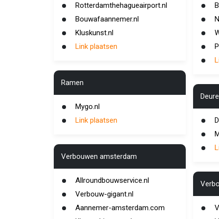
Rotterdamthehagueairport.nl
B
Bouwafaannemer.nl
N
Kluskunst.nl
W
Link plaatsen
P
L
Ramen
Deure
Mygo.nl
Link plaatsen
D
M
L
Verbouwen amsterdam
Allroundbouwservice.nl
Verb
Verbouw-gigant.nl
Aannemer-amsterdam.com
V