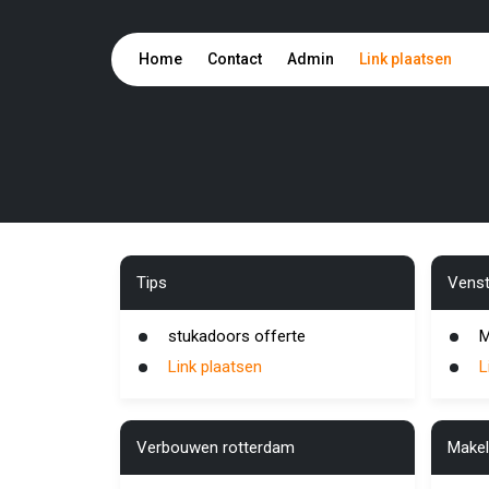
Home
Contact
Admin
Link plaatsen
Tips
Venst
stukadoors offerte
M
Link plaatsen
L
Verbouwen rotterdam
Makel